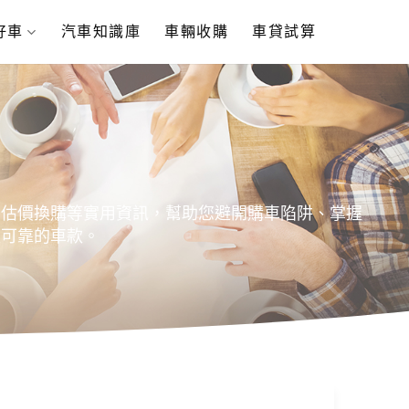
好車
汽車知識庫
車輛收購
車貸試算
、估價換購等實用資訊，幫助您避開購車陷阱、掌握
又可靠的車款。